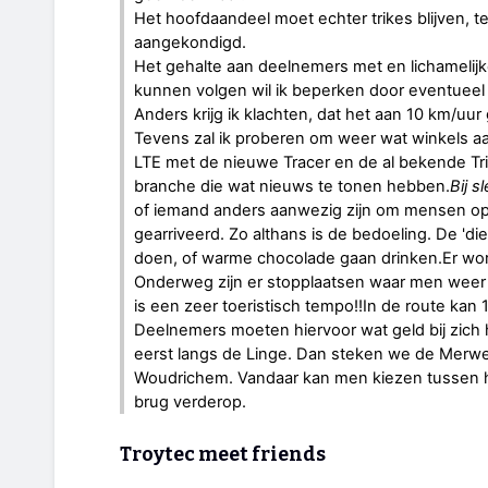
Het hoofdaandeel moet echter trikes blijven, t
aangekondigd.
Het gehalte aan deelnemers met en lichamelijk
kunnen volgen wil ik beperken door eventueel 
Anders krijg ik klachten, dat het aan 10 km/uur
Tevens zal ik proberen om weer wat winkels aan 
LTE met de nieuwe Tracer en de al bekende Trip
branche die wat nieuws te tonen hebben.
Bij s
of iemand anders aanwezig zijn om mensen op 
gearriveerd. Zo althans is de bedoeling. De 'd
doen, of warme chocolade gaan drinken.Er word
Onderweg zijn er stopplaatsen waar men weer aa
is een zeer toeristisch tempo!!In de route kan
Deelnemers moeten hiervoor wat geld bij zich 
eerst langs de Linge. Dan steken we de Merwed
Woudrichem. Vandaar kan men kiezen tussen h
brug verderop.
Troytec meet friends