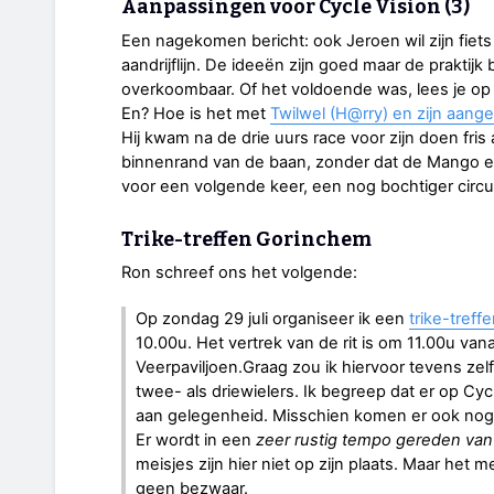
Aanpassingen voor Cycle Vision (3)
Een nagekomen bericht: ook Jeroen wil zijn fiets 
aandrijflijn. De ideeën zijn goed maar de praktijk b
overkoombaar. Of het voldoende was, lees je o
En? Hoe is het met
Twilwel (H@rry) en zijn aan
Hij kwam na de drie uurs race voor zijn doen fris
binnenrand van de baan, zonder dat de Mango een 
voor een volgende keer, een nog bochtiger circui
Trike-treffen Gorinchem
Ron schreef ons het volgende:
Op zondag 29 juli organiseer ik een
trike-treff
10.00u. Het vertrek van de rit is om 11.00u van
Veerpaviljoen.Graag zou ik hiervoor tevens ze
twee- als driewielers. Ik begreep dat er op Cycl
aan gelegenheid. Misschien komen er ook nog a
Er wordt in een
zeer rustig tempo gereden van
meisjes zijn hier niet op zijn plaats. Maar het 
geen bezwaar.