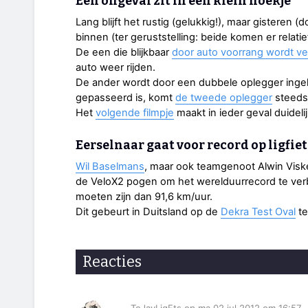
Een ongeval zit in een klein hoekje
Lang blijft het rustig (gelukkig!), maar gistere
binnen (ter geruststelling: beide komen er relatie
De een die blijkbaar
door auto voorrang wordt ve
auto weer rijden.
De ander wordt door een dubbele oplegger ingeh
gepasseerd is, komt
de tweede oplegger
steeds 
Het
volgende filmpje
maakt in ieder geval duidelij
Eerselnaar gaat voor record op ligfiet
Wil Baselmans
, maar ook teamgenoot Alwin Visk
de VeloX2 pogen om het werelduurrecord te verbr
moeten zijn dan 91,6 km/uur.
Dit gebeurt in Duitsland op de
Dekra Test Oval
te
Reacties