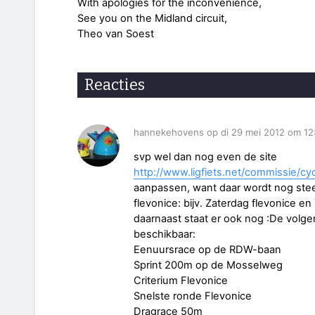
With apologies for the inconvenience,
See you on the Midland circuit,
Theo van Soest
Reacties
hannekehovens op di 29 mei 2012 om 12
svp wel dan nog even de site
http://www.ligfiets.net/commissie/cy
aanpassen, want daar wordt nog ste
flevonice: bijv. Zaterdag flevonice e
daarnaast staat er ook nog :De volge
beschikbaar:
Eenuursrace op de RDW-baan
Sprint 200m op de Mosselweg
Criterium Flevonice
Snelste ronde Flevonice
Dragrace 50m