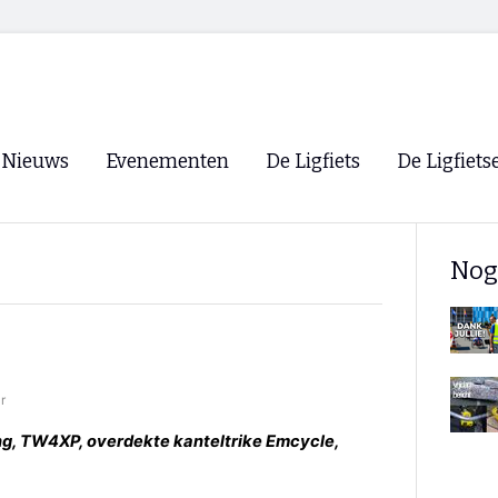
Nieuws
Evenementen
De Ligfiets
De Ligfiets
Voorpagina
Evenementen
Fietsen
Overzicht
Nog
Archief
Winkels
WK Ligfietsen 2026
Ligfietsvereningi
RSS
Lokale Fietsvere
Paastreffen
r
CycleVision
EHPVA & EuSup
ng, TW4XP, overdekte kanteltrike Emcycle,
Oliebollentocht
Forum ligfietser