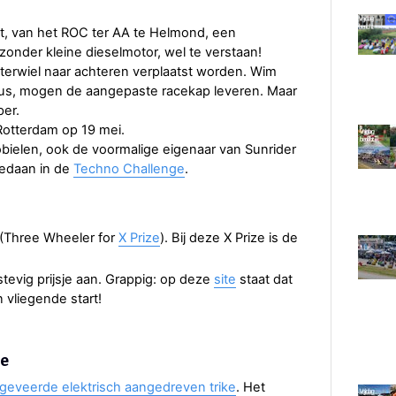
ct, van het ROC ter AA te Helmond, een
jzonder kleine dieselmotor, wel te verstaan!
terwiel naar achteren verplaatst worden. Wim
eus, mogen de aangepaste racekap leveren. Maar
er.
Rotterdam op 19 mei.
mobielen, ook de voormalige eigenaar van Sunrider
gedaan in de
Techno Challenge
.
(Three Wheeler for
X Prize
). Bij deze X Prize is de
stevig prijsje aan. Grappig: op deze
site
staat dat
 vliegende start!
le
fgeveerde elektrisch aangedreven trike
. Het