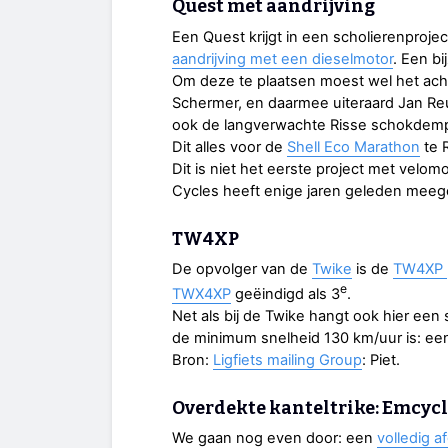
Quest met aandrijving
Een Quest krijgt in een scholierenproje
aandrijving met een dieselmotor
. Een bi
Om deze te plaatsen moest wel het ach
Schermer, en daarmee uiteraard Jan R
ook de langverwachte Risse schokdemp
Dit alles voor de
Shell Eco Marathon
te 
Dit is niet het eerste project met velo
Cycles heeft enige jaren geleden mee
TW4XP
De opvolger van de
Twike
is de
TW4XP
e
TWX4XP
geëindigd als 3
.
Net als bij de Twike hangt ook hier een 
de minimum snelheid 130 km/uur is: een
Bron:
Ligfiets mailing Group
: Piet.
Overdekte kanteltrike: Emcyc
We gaan nog even door: een
volledig a