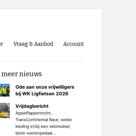
er
Vraag & Aanbod
Account
Inloggen
 meer nieuws
Registreren
ng NVHPV
Ode aan onze vrijwilligers
bij WK Ligfietsen 2026
nigingen
Vrijdagbericht
Appelflappentocht,
ino 🡺
TransContinental Race, welke
kleding in/bij een velomobiel,
s.nl 🡺
blote voetenpedaal...