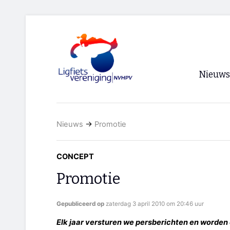
Nieuws
Voorpagi
Nieuws
→
Promotie
Archief
RSS
CONCEPT
Promotie
Gepubliceerd op
zaterdag 3 april 2010 om 20:46 uur
Elk jaar versturen we persberichten en worden o