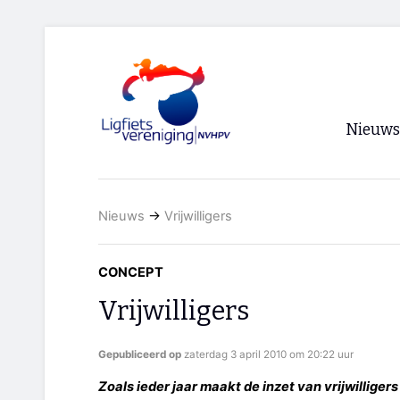
Nieuws
Voorpagi
Nieuws
→
Vrijwilligers
Archief
RSS
CONCEPT
Vrijwilligers
Gepubliceerd op
zaterdag 3 april 2010 om 20:22 uur
Zoals ieder jaar maakt de inzet van vrijwillige