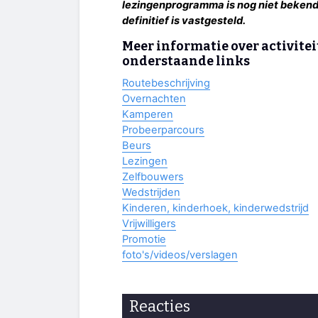
lezingenprogramma is nog niet bekend
definitief is vastgesteld.
Meer informatie over activiteit
onderstaande links
Routebeschrijving
Overnachten
Kamperen
Probeerparcours
Beurs
Lezingen
Zelfbouwers
Wedstrijden
Kinderen, kinderhoek, kinderwedstrijd
Vrijwilligers
Promotie
foto's/videos/verslagen
Reacties