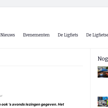
Nieuws
Evenementen
De Ligfiets
De Ligfiets
Voorpagina
Evenementen
Fietsen
Overzicht
Nog
Archief
Winkels
WK Ligfietsen 2026
Ligfietsvereningi
RSS
Lokale Fietsvere
Paastreffen
CycleVision
EHPVA & EuSup
ur
Oliebollentocht
Forum ligfietser
n ook 's avonds lezingen gegeven. Het