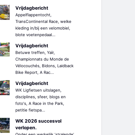
Vrijdagbericht
Appelflappentocht,
TransContinental Race, welke
kleding in/bij een velomobiel,
blote voetenpedaal...
Vrijdagbericht
Betuwe treffen, Yaïr,
Championnats du Monde de
Vélocouchés, Bidons, Laidback
Bike Report, A Rac...
Vrijdagbericht
WK Ligfietsen uitslagen,
disciplines, sfeer, blogs en
foto's, A Race in the Park,
petitie fietspa...
WK 2026 succesvol
verlopen.
Onder een werkelijk ‘stralende’