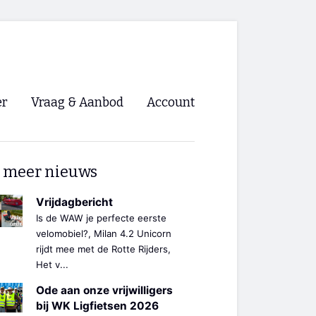
er
Vraag & Aanbod
Account
Inloggen
 meer nieuws
Registreren
ng NVHPV
Vrijdagbericht
Is de WAW je perfecte eerste
nigingen
velomobiel?, Milan 4.2 Unicorn
rijdt mee met de Rotte Rijders,
Het v...
ino 🡺
Ode aan onze vrijwilligers
s.nl 🡺
bij WK Ligfietsen 2026