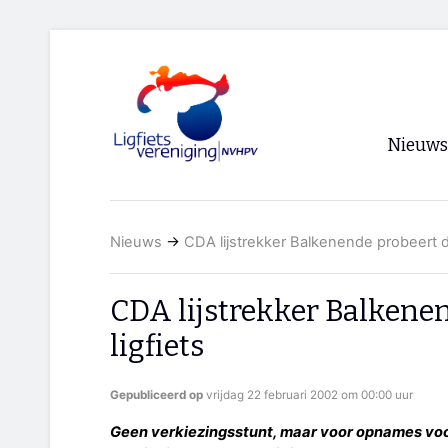
Nieuws
Voorpagi
Nieuws
→
CDA lijstrekker Balkenende probeert de
Archief
RSS
CDA lijstrekker Balkene
ligfiets
Gepubliceerd op
vrijdag 22 februari 2002 om 00:00 uur
Geen verkiezingsstunt, maar voor opnames vo