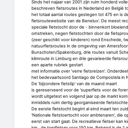
Sinds het najaar van 2001 zijn ruim honderd volle
beschreven fietsroutes in Nederland en België 
het totaal aantal routes gestegen tot 475 en is d
fietsroutewebsite van de Benelux'. De meest rece
speciale fietstocht door de - binnenkort bloeien
omstreken, negen fietstochten door de fietsprov
(zeer geschikt voor kinderen) rond Enschede, t
natuurfietsroutes in de omgeving van Amersfoor
Bunschoten/Spakenburg, drie routes vanuit Sche
klimroute in Limburg en drie gevarieerde fietsrout
een aparte rubriek gestart
met informatie over 'verre fietsreizen'. Onderdee
het bedevaartsoord Santiago de Compostela in 
De 'bijzondere fietstip' van de maand maart
is gereserveerd voor de 'superfiets voor de forens
wordt uitgetest en volgend jaar op de markt kom
inmiddels ruim dertig georganiseerde fietstochte
De eerste fietstocht begint al eind maart ten zui
'Nationale fietstoertocht voor ambtenaren', die o
eerst van start gaat. De recreatieve fietser kan 
km., de toerfietser voor 150 km. Bekend is de 'La