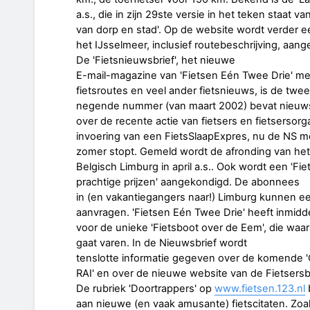
a.s., die in zijn 29ste versie in het teken staat van
van dorp en stad'. Op de website wordt verder e
het IJsselmeer, inclusief routebeschrijving, aan
De 'Fietsnieuwsbrief', het nieuwe
E-mail-magazine van 'Fietsen Eén Twee Drie' me
fietsroutes en veel ander fietsnieuws, is de twe
negende nummer (van maart 2002) bevat nieuw
over de recente actie van fietsers en fietsersorg
invoering van een FietsSlaapExpres, nu de NS 
zomer stopt. Gemeld wordt de afronding van het
Belgisch Limburg in april a.s.. Ook wordt een 'Fie
prachtige prijzen' aangekondigd. De abonnees
in (en vakantiegangers naar!) Limburg kunnen ee
aanvragen. 'Fietsen Eén Twee Drie' heeft inmidde
voor de unieke 'Fietsboot over de Eem', die waars
gaat varen. In de Nieuwsbrief wordt
tenslotte informatie gegeven over de komende 'O
RAI' en over de nieuwe website van de Fietsers
De rubriek 'Doortrappers' op
www.fietsen.123.nl
aan nieuwe (en vaak amusante) fietscitaten. Zoa