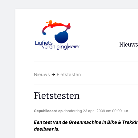
Nieuws
Voorpagi
Nieuws
→
Fietstesten
Archief
RSS
Fietstesten
Gepubliceerd op
donderdag 23 april 2009 om 00:00 uur
Een test van de Greenmachine in Bike & Trekki
deelbaar is.