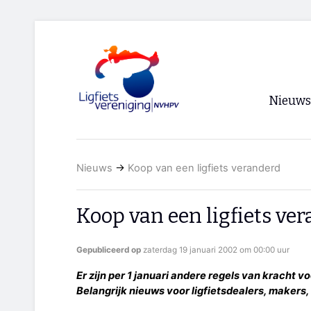
Nieuws
Voorpagi
Nieuws
→
Koop van een ligfiets veranderd
Archief
RSS
Koop van een ligfiets ve
Gepubliceerd op
zaterdag 19 januari 2002 om 00:00 uur
Er zijn per 1 januari andere regels van kracht v
Belangrijk nieuws voor ligfietsdealers, makers,