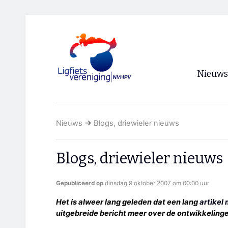
Nieuws
Voorpagi
Nieuws
→
Blogs, driewieler nieuws
Archief
RSS
Blogs, driewieler nieuws
Gepubliceerd op
dinsdag 9 oktober 2007 om 00:00 uur
Het is alweer lang geleden dat een lang
artikel
uitgebreide bericht meer over de ontwikkeling