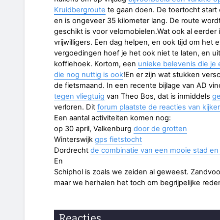
Kruidbergroute
te gaan doen. De toertocht start
en is ongeveer 35 kilometer lang. De route word
geschikt is voor velomobielen.Wat ook al eerder 
vrijwilligers. Een dag helpen, en ook tijd om het
vergoedingen hoef je het ook niet te laten, en 
koffiehoek. Kortom, een
unieke belevenis die 
die nog nuttig is ook
!En er zijn wat stukken ver
de fietsmaand. In een recente bijlage van AD vi
tegen vliegtuig
van Theo Bos, dat is inmiddels
ge
verloren. Dit
forum plaatste de reacties van kijke
Een aantal activiteiten komen nog:
op 30 april, Valkenburg
door de grotten
Winterswijk
gps fietstocht
Dordrecht
de combinatie van een mooie stad en 
En
Schiphol is zoals we zeiden al geweest. Zandvoort
maar we herhalen het toch om begrijpelijke red
Reacties