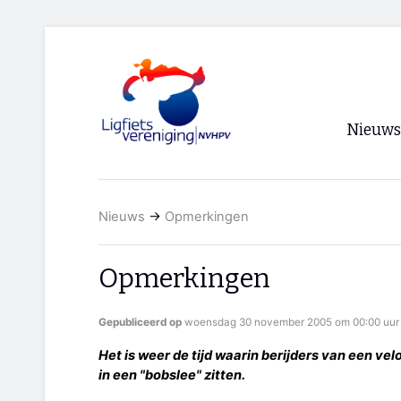
Nieuws
Voorpagi
Nieuws
→
Opmerkingen
Archief
RSS
Opmerkingen
Gepubliceerd op
woensdag 30 november 2005 om 00:00 uur
Het is weer de tijd waarin berijders van een v
in een "bobslee" zitten.