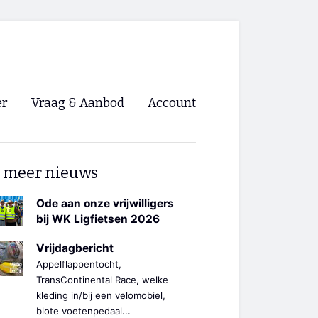
er
Vraag & Aanbod
Account
Inloggen
 meer nieuws
Registreren
ng NVHPV
Ode aan onze vrijwilligers
bij WK Ligfietsen 2026
nigingen
Vrijdagbericht
Appelflappentocht,
ino 🡺
TransContinental Race, welke
kleding in/bij een velomobiel,
s.nl 🡺
blote voetenpedaal...