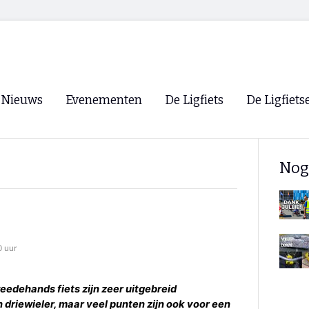
Nieuws
Evenementen
De Ligfiets
De Ligfiets
Voorpagina
Evenementen
Fietsen
Overzicht
Nog
Archief
Winkels
WK Ligfietsen 2026
Ligfietsvereningi
RSS
Lokale Fietsvere
Paastreffen
 uur
CycleVision
EHPVA & EuSup
edehands fiets zijn zeer uitgebreid
Oliebollentocht
Forum ligfietser
driewieler, maar veel punten zijn ook voor een