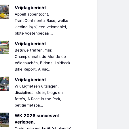
Vrijdagbericht
Appelflappentocht,
TransContinental Race, welke
kleding in/bij een velomobiel,
blote voetenpedaal...
Vrijdagbericht
Betuwe treffen, Yaïr,
Championnats du Monde de
Vélocouchés, Bidons, Laidback
Bike Report, A Rac...
Vrijdagbericht
WK Ligfietsen uitslagen,
disciplines, sfeer, blogs en
foto's, A Race in the Park,
petitie fietspa...
WK 2026 succesvol
verlopen.
Onder een werkelijk ‘stralende’