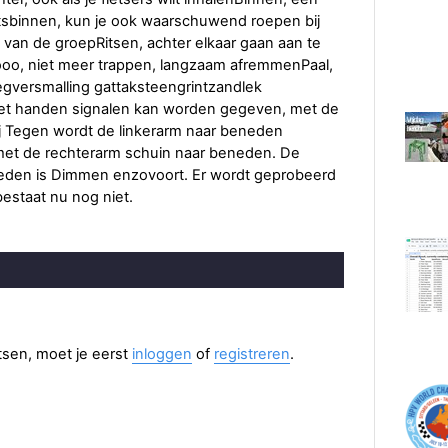
htsbinnen, kun je ook waarschuwend roepen bij
s van de groepRitsen, achter elkaar gaan aan te
ooo, niet meer trappen, langzaam afremmenPaal,
wegversmalling gattaksteengrintzandlek
et handen signalen kan worden gegeven, met de
j Tegen wordt de linkerarm naar beneden
e met de rechterarm schuin naar beneden. De
eden is Dimmen enzovoort. Er wordt geprobeerd
 bestaat nu nog niet.
aatsen, moet je eerst
inloggen
of
registreren
.