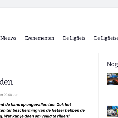
Nieuws
Evenementen
De Ligfiets
De Ligfiets
Voorpagina
Evenementen
Fietsen
Overzicht
Nog
Archief
Winkels
WK Ligfietsen 2026
Ligfietsvereningi
RSS
jden
Lokale Fietsvere
Paastreffen
m 00:00 uur
CycleVision
EHPVA & EuSup
eemt de kans op ongevallen toe. Ook het
ken ter bescherming van de fietser hebben de
Oliebollentocht
Forum ligfietser
. Wat kun je doen om veilig te rijden?