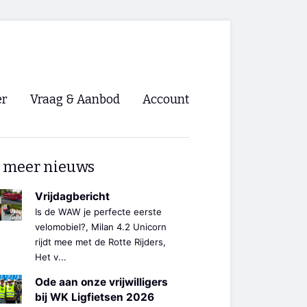
er
Vraag & Aanbod
Account
Inloggen
 meer nieuws
Registreren
ng NVHPV
Vrijdagbericht
Is de WAW je perfecte eerste
nigingen
velomobiel?, Milan 4.2 Unicorn
rijdt mee met de Rotte Rijders,
Het v...
ino 🡺
Ode aan onze vrijwilligers
s.nl 🡺
bij WK Ligfietsen 2026