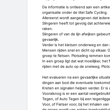
De informatie is ontleend aan een artik
organisatie onder de titel Safe Cycling.
Allereerst wordt aangegeven dat iedere f
Slingeren heeft tot gevolg dat achterwi
raken.
Slingeren of van de lijn afwijken gebeur
gevaarlijk.
Verder is het kletsen onderweg en dan 
Mensen rijden snel en dicht op elkaar.
groep te fietsen. Plotseling remmen komt
In een groep ligt dat wat moeilijker, he
rijden met de auto op de snelweg. Plots
Het evalueren na een gevaarlijke situat
dingen aan bod die eventuele toekomsti
Kreten en signalen helpen verder. Er is 
Vooralsnog is er een aantal veelgebruik
Tegen, of Auto Tegen bij een tegenligg
Voor, of Fietser voor, bij het inhalen v
de groep wordt van achter ingehaaldAcht