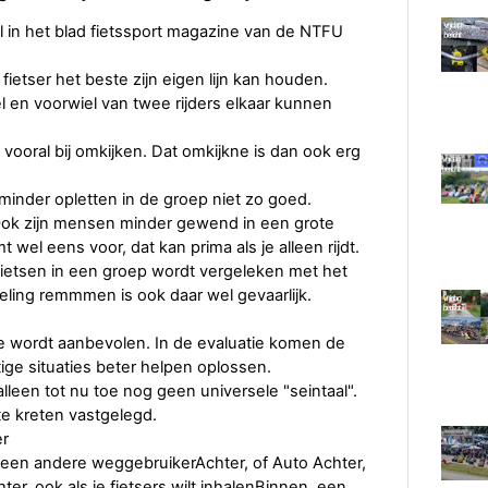
el in het blad fietssport magazine van de NTFU
ietser het beste zijn eigen lijn kan houden.
el en voorwiel van twee rijders elkaar kunnen
t vooral bij omkijken. Dat omkijkne is dan ook erg
minder opletten in de groep niet zo goed.
 Ook zijn mensen minder gewend in een grote
 wel eens voor, dat kan prima als je alleen rijdt.
t fietsen in een groep wordt vergeleken met het
eling remmmen is ook daar wel gevaarlijk.
ie wordt aanbevolen. In de evaluatie komen de
ge situaties beter helpen oplossen.
alleen tot nu toe nog geen universele "seintaal".
te kreten vastgelegd.
er
an een andere weggebruikerAchter, of Auto Achter,
er, ook als je fietsers wilt inhalenBinnen, een