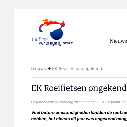
Nieuws
Voorpagi
Nieuws
→
EK Roeifietsen ongekend...
Archief
RSS
EK Roeifietsen ongekend.
Gepubliceerd op
maandag 20 september 2004 om 00:00 uur
Veel betere omstandigheden hadden de roetser
hebben, het niveau dit jaar was ongekend hoog