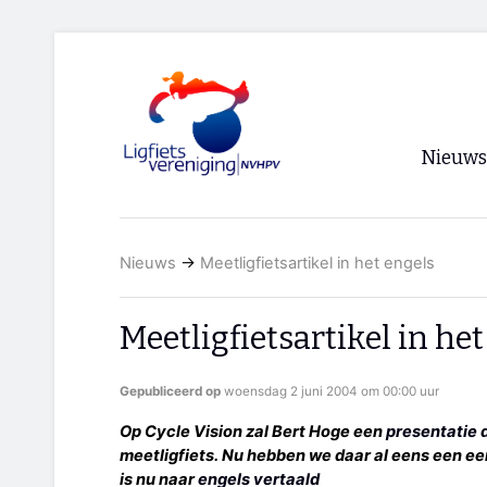
Nieuws
Voorpagi
Nieuws
→
Meetligfietsartikel in het engels
Archief
RSS
Meetligfietsartikel in he
Gepubliceerd op
woensdag 2 juni 2004 om 00:00 uur
Op Cycle Vision zal Bert Hoge een
presentatie 
meetligfiets. Nu hebben we daar al eens een eer
is nu naar
engels vertaald