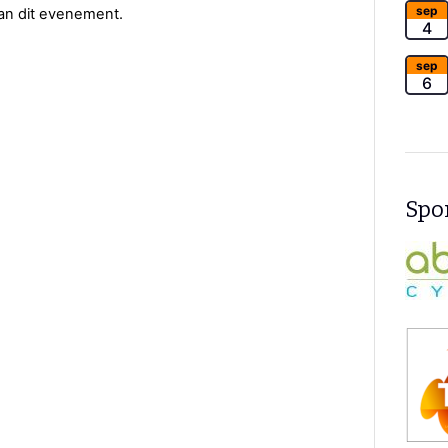
sep
van dit evenement.
4
sep
6
Spon