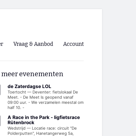
er
Vraag & Aanbod
Account
Inloggen
 meer evenementen
Registreren
ng NVHPV
de Zaterdagse LOL
Toertocht — Deventer: fietslokaal De
Meet. - De Meet Is geopend vanaf
nigingen
09:00 uur. - We verzamelen meestal om
half 10. -
ino 🡺
A Race in the Park - ligfietsrace
Rütenbrock
Wedstrijd — Locatie race: circuit "De
s.nl 🡺
Polderputten", Hanetangerweg 5a,