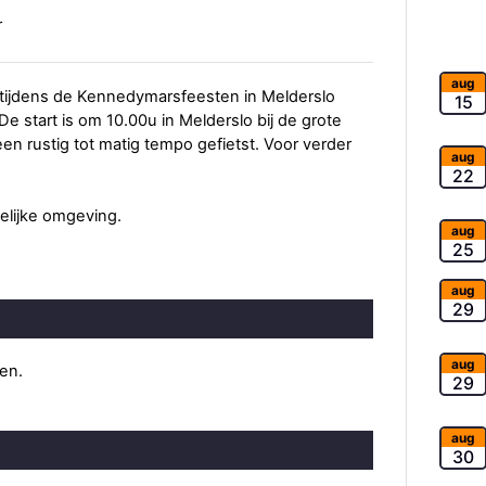
r
aug
 tijdens de Kennedymarsfeesten in Melderslo
15
De start is om 10.00u in Melderslo bij de grote
 een rustig tot matig tempo gefietst. Voor verder
aug
22
elijke omgeving.
aug
25
aug
29
aug
ten.
29
aug
30