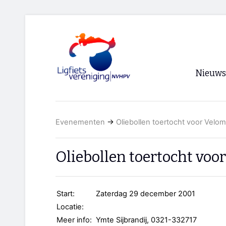
Nieuws
Voorpagi
Evenementen
→
Oliebollen toertocht voor Velo
Archief
RSS
Oliebollen toertocht voo
Start:
Zaterdag 29 december 2001
Locatie:
Meer info:
Ymte Sijbrandij, 0321-332717