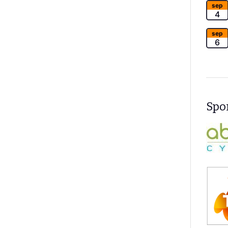
sep
4
sep
6
Spon