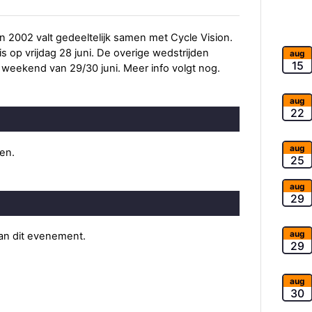
2002 valt gedeeltelijk samen met Cycle Vision.
is op vrijdag 28 juni. De overige wedstrijden
aug
15
t weekend van 29/30 juni. Meer info volgt nog.
aug
22
aug
ten.
25
aug
29
aug
van dit evenement.
29
aug
30