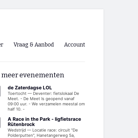
er
Vraag & Aanbod
Account
Inloggen
 meer evenementen
Registreren
ng NVHPV
de Zaterdagse LOL
Toertocht — Deventer: fietslokaal De
Meet. - De Meet Is geopend vanaf
nigingen
09:00 uur. - We verzamelen meestal om
half 10. -
ino 🡺
A Race in the Park - ligfietsrace
Rütenbrock
Wedstrijd — Locatie race: circuit "De
s.nl 🡺
Polderputten", Hanetangerweg 5a,