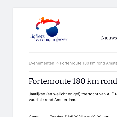
Nieuws
Voorpagi
Evenementen
→
Fortenroute 180 km rond Amst
Archief
RSS
Fortenroute 180 km ro
Jaarlijkse (en wellicht enige!) toertocht van ALF
vuurlinie rond Amsterdam.