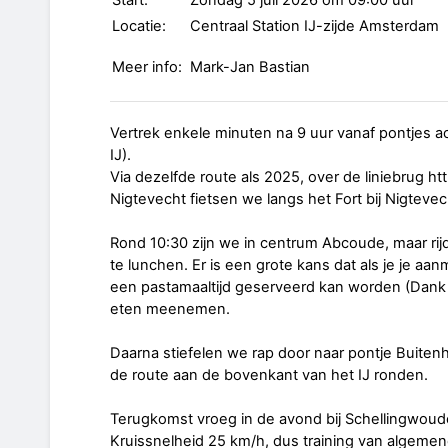
Start:
Zondag 5 juli 2026 om 09:00 uur
Locatie:
Centraal Station IJ-zijde Amsterdam
Meer info:
Mark-Jan Bastian
Vertrek enkele minuten na 9 uur vanaf pontjes ac
IJ).
Via dezelfde route als 2025, over de liniebrug http
Nigtevecht fietsen we langs het Fort bij Nigtev
Rond 10:30 zijn we in centrum Abcoude, maar rijd
te lunchen. Er is een grote kans dat als je je a
een pastamaaltijd geserveerd kan worden (Dank S
eten meenemen.
Daarna stiefelen we rap door naar pontje Buiten
de route aan de bovenkant van het IJ ronden.
Terugkomst vroeg in de avond bij Schellingwoud
Kruissnelheid 25 km/h, dus training van algemen