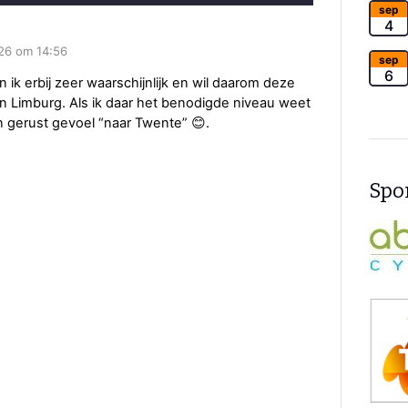
sep
4
26 om 14:56
sep
6
en ik erbij zeer waarschijnlijk en wil daarom deze
 Limburg. Als ik daar het benodigde niveau weet
n gerust gevoel “naar Twente” 😊.
Spon