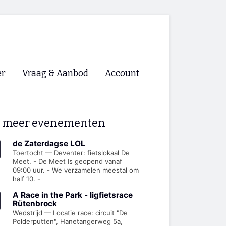
er
Vraag & Aanbod
Account
Inloggen
 meer evenementen
Registreren
ng NVHPV
de Zaterdagse LOL
Toertocht — Deventer: fietslokaal De
Meet. - De Meet Is geopend vanaf
nigingen
09:00 uur. - We verzamelen meestal om
half 10. -
ino 🡺
A Race in the Park - ligfietsrace
Rütenbrock
Wedstrijd — Locatie race: circuit "De
s.nl 🡺
Polderputten", Hanetangerweg 5a,