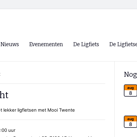
Nieuws
Evenementen
De Ligfiets
De Ligfiets
Voorpagina
Evenementen
Fietsen
Overzicht
Nog
t
Archief
Winkels
WK Ligfietsen 2026
Ligfietsvereningi
aug
RSS
ht
8
Lokale Fietsvere
Paastreffen
t lekker ligfietsen met Mooi Twente
CycleVision
EHPVA & EuSup
aug
8
:00 uur
Oliebollentocht
Forum ligfietser