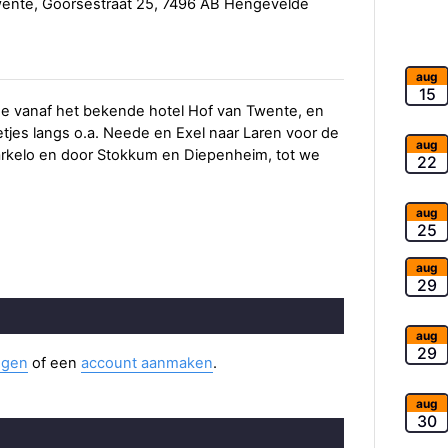
wente, Goorsestraat 25, 7496 AB Hengevelde
aug
15
e vanaf het bekende hotel Hof van Twente, en
tjes langs o.a. Neede en Exel naar Laren voor de
aug
arkelo en door Stokkum en Diepenheim, tot we
22
aug
25
aug
29
aug
29
ggen
of een
account aanmaken
.
aug
30