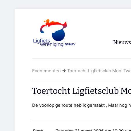
Nieuws
Voorpagi
Evenementen
→
Toertocht Ligfietsclub Mooi Tw
Archief
RSS
Toertocht Ligfietsclub M
De voorlopige route heb ik gemaakt , Maar nog n