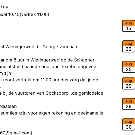
0 uur
xel 10.45(vertrek 11.00)
aug
15
aug
t Wieringerwerf, bij George vandaan.
22
laar om 8 uur in Wieringerwerf op de Schoener
aug
r. afstand naar de boot van Texel is ongeveer
25
m zijn
 (boot vertrekt om 11.00 uur dus zorg dat je op
aug
29
.
s bij de vuurtoren van Cocksdorp, .de gemiddelde
aug
29
 plaatsen
nsumties )zijn voor eigen rekening en deelname is
aug
30
ug60@gmail.com)