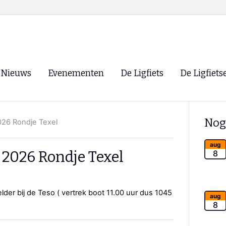
Nieuws
Evenementen
De Ligfiets
De Ligfiets
Voorpagina
Evenementen
Fietsen
Overzicht
Nog
2026 Rondje Texel
Archief
Winkels
WK Ligfietsen 2026
Ligfietsvereningi
aug
RSS
 2026 Rondje Texel
8
Lokale Fietsvere
Paastreffen
lder bij de Teso ( vertrek boot 11.00 uur dus 1045
CycleVision
EHPVA & EuSup
aug
8
Oliebollentocht
Forum ligfietser