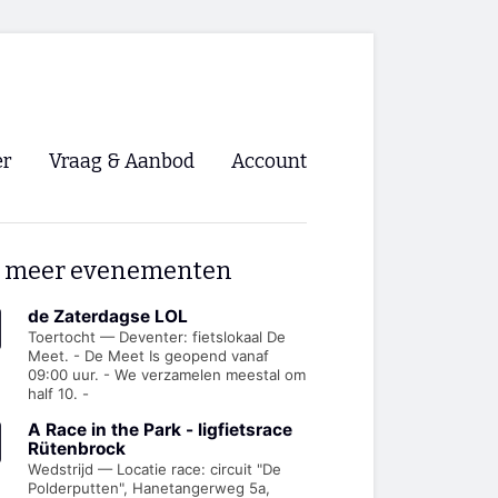
er
Vraag & Aanbod
Account
Inloggen
 meer evenementen
Registreren
ng NVHPV
de Zaterdagse LOL
Toertocht — Deventer: fietslokaal De
Meet. - De Meet Is geopend vanaf
nigingen
09:00 uur. - We verzamelen meestal om
half 10. -
ino 🡺
A Race in the Park - ligfietsrace
Rütenbrock
Wedstrijd — Locatie race: circuit "De
s.nl 🡺
Polderputten", Hanetangerweg 5a,