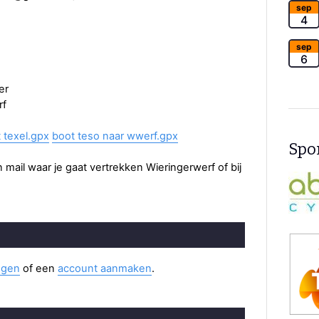
sep
4
sep
6
er
rf
 texel.gpx
boot teso naar wwerf.gpx
Spon
 mail waar je gaat vertrekken Wieringerwerf of bij
ggen
of een
account aanmaken
.