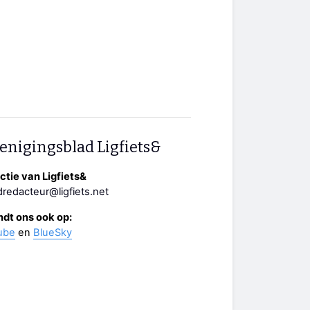
enigingsblad Ligfiets&
tie van Ligfiets&
redacteur@ligfiets.net
ndt ons ook op:
ube
en
BlueSky