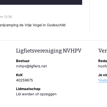
om 13:30
erijcamping de Vrije Vogel in Oudeschild
Ligfietsvereniging NVHPV
Ver
Bestuur
Redac
nvhpv@ligfiets.net
hoofd
KvK
Je vi
40259675
Yout
Lidmaatschap
Lid worden of opzeggen