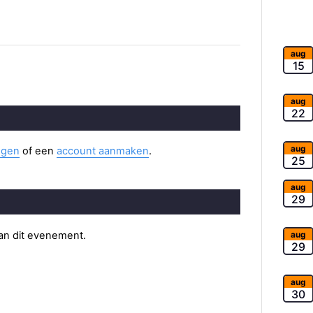
aug
15
aug
22
aug
ggen
of een
account aanmaken
.
25
aug
29
van dit evenement.
aug
29
aug
30