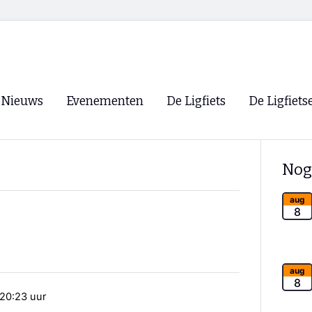
Nieuws
Evenementen
De Ligfiets
De Ligfiets
Voorpagina
Evenementen
Fietsen
Overzicht
Nog
Archief
Winkels
WK Ligfietsen 2026
Ligfietsvereningi
aug
RSS
8
Lokale Fietsvere
Paastreffen
CycleVision
EHPVA & EuSup
aug
8
 20:23 uur
Oliebollentocht
Forum ligfietser