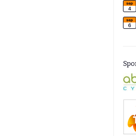
sep
4
sep
6
Spon