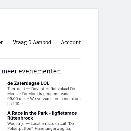
er
Vraag & Aanbod
Account
Inloggen
 meer evenementen
Registreren
ng NVHPV
de Zaterdagse LOL
Toertocht — Deventer: fietslokaal De
Meet. - De Meet Is geopend vanaf
nigingen
09:00 uur. - We verzamelen meestal om
half 10. -
ino 🡺
A Race in the Park - ligfietsrace
Rütenbrock
Wedstrijd — Locatie race: circuit "De
s.nl 🡺
Polderputten", Hanetangerweg 5a,