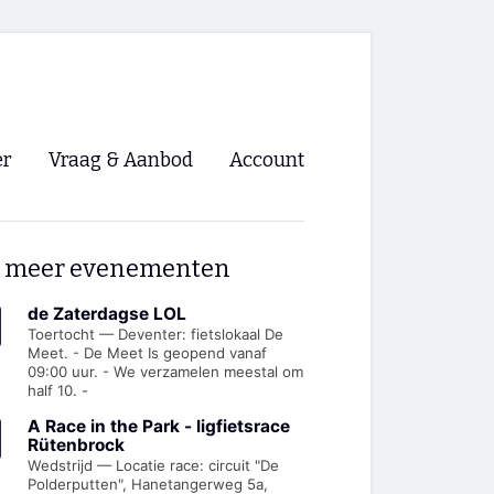
er
Vraag & Aanbod
Account
Inloggen
 meer evenementen
Registreren
ng NVHPV
de Zaterdagse LOL
Toertocht — Deventer: fietslokaal De
Meet. - De Meet Is geopend vanaf
nigingen
09:00 uur. - We verzamelen meestal om
half 10. -
ino 🡺
A Race in the Park - ligfietsrace
Rütenbrock
Wedstrijd — Locatie race: circuit "De
s.nl 🡺
Polderputten", Hanetangerweg 5a,