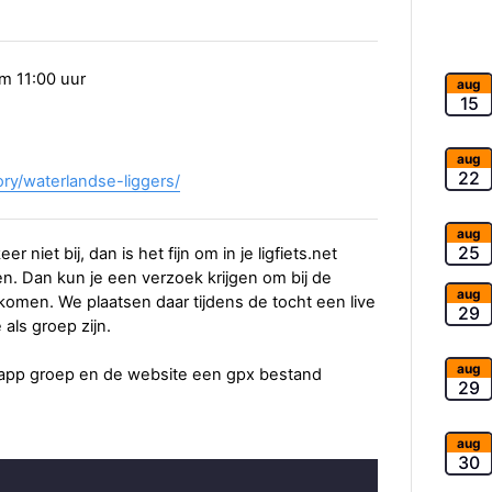
m 11:00 uur
aug
15
aug
22
ory/waterlandse-liggers/
aug
25
er niet bij, dan is het fijn om in je ligfiets.net
. Dan kun je een verzoek krijgen om bij de
aug
omen. We plaatsen daar tijdens de tocht een live
29
als groep zijn.
aug
sapp groep en de website een gpx bestand
29
aug
30