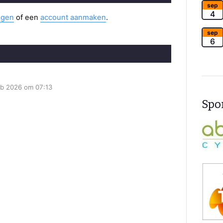
sep
4
ggen
of een
account aanmaken
.
sep
6
b 2026 om 07:13
Spon