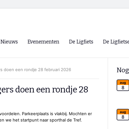
Nieuws
Evenementen
De Ligfiets
De Ligfiets
Voorpagina
Evenementen
Fietsen
Overzicht
Nog
s doen een rondje 28 februari 2026
Archief
Winkels
WK Ligfietsen 2026
Ligfietsvereningi
aug
RSS
ers doen een rondje 28
8
Lokale Fietsvere
Paastreffen
CycleVision
EHPVA & EuSup
aug
 voordelen. Parkeerplaats is vlakbij. Mochten er
8
en we het startpunt naar sporthal de Tref.
Oliebollentocht
Forum ligfietser