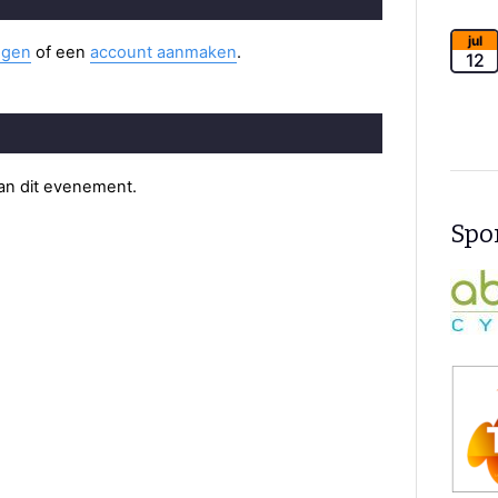
jul
ggen
of een
account aanmaken
.
12
van dit evenement.
Spon