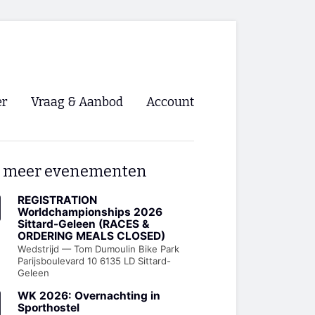
er
Vraag & Aanbod
Account
Inloggen
 meer evenementen
Registreren
ng NVHPV
REGISTRATION
Worldchampionships 2026
Sittard-Geleen (RACES &
nigingen
ORDERING MEALS CLOSED)
Wedstrijd — Tom Dumoulin Bike Park
Parijsboulevard 10 6135 LD Sittard-
ino 🡺
Geleen
WK 2026: Overnachting in
s.nl 🡺
Sporthostel