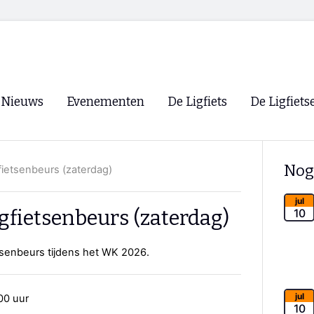
Nieuws
Evenementen
De Ligfiets
De Ligfiets
Voorpagina
Evenementen
Fietsen
Overzicht
Nog
ietsenbeurs (zaterdag)
Archief
Winkels
WK Ligfietsen 2026
Ligfietsvereningi
jul
RSS
gfietsenbeurs (zaterdag)
10
Lokale Fietsvere
Paastreffen
etsenbeurs tijdens het WK 2026.
CycleVision
EHPVA & EuSup
jul
00 uur
Oliebollentocht
Forum ligfietser
10