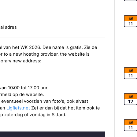
jul
11
al adres
l van het WK 2026. Deelname is gratis. Zie de
er to a new hosting provider, the website is
porary new address:
jul
11
an 10:00 tot 17:00 uur.
ermeld op de website.
jul
, eventueel voorzien van foto's, ook alvast
12
van
Ligfiets.net
Zet er dan bij dat het item ook te
op zaterdag of zondag in Sittard.
jul
11