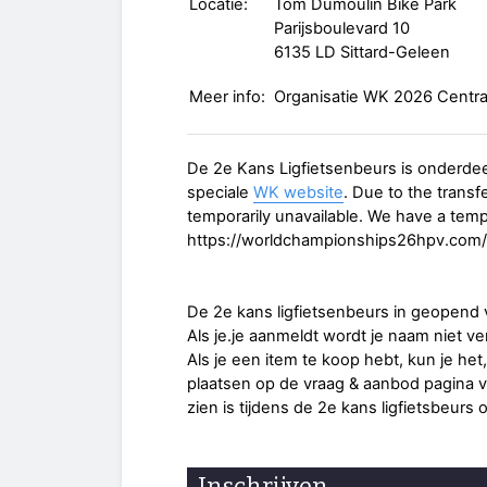
Locatie:
Tom Dumoulin Bike Park
Parijsboulevard 10
6135 LD Sittard-Geleen
Meer info:
Organisatie WK 2026 Centra
De 2e Kans Ligfietsenbeurs is onderdee
speciale
WK website
. Due to the transf
temporarily unavailable. We have a tem
https://worldchampionships26hpv.com/
De 2e kans ligfietsenbeurs in geopend v
Als je.je aanmeldt wordt je naam niet v
Als je een item te koop hebt, kun je het
plaatsen op de vraag & aanbod pagina 
zien is tijdens de 2e kans ligfietsbeurs 
Inschrijven