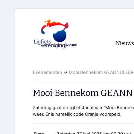
Nieuws
Voorpagi
Evenementen
→
Mooi Bennekom GEANNULEER
Archief
RSS
Mooi Bennekom GEAN
Zaterdag gaat de ligfietstocht van “Mooi Bennek
weer. Er is namelijk code Oranje voorspeld.