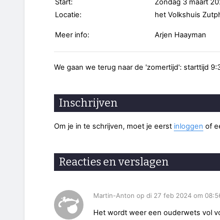
Start:
Zondag 3 maart 20
Locatie:
het Volkshuis Zut
Meer info:
Arjen Haayman
We gaan we terug naar de 'zomertijd': starttijd 9:
Inschrijven
Om je in te schrijven, moet je eerst
inloggen
of 
Reacties en verslagen
Martin-Anton op di 27 feb 2024 om 08:5
Het wordt weer een ouderwets vol vo