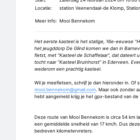
Start:
Zaterdag 24 februari 2024 om 10:00 
Locatie:
station Veenendaal-de Klomp, Stat
Meer info:
Mooi Bennekom
Het eerste kasteel is het statige, 16e-eeuwse “
het jeugddorp De Glind komen we dan in Barneve
fietst, met “Kasteel de Schaffelaar”, dat dateert 
tocht naar “Kasteel Bruinhorst” in Ederveen. Ev
wederom een prachtig kasteel.
Wil je meefietsen, schrijf je dan hieronder in. Of 
mooi.bennekom@gmail.com
. Maar ook zonder a
hebt aangemeld krijg je het gpx-bestand van de 
Deze route van Mooi Bennekom is circa 54 km la
een gemiddelde snelheid van 17 km/h. Dus deze 
bedreven kilometervreters.