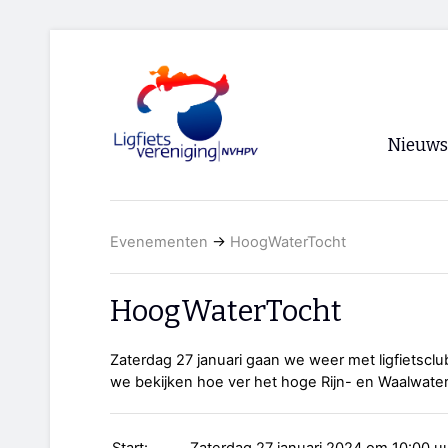
Nieuws
Voorpagi
Evenementen
→
HoogWaterTocht
Archief
RSS
HoogWaterTocht
Zaterdag 27 januari gaan we weer met ligfietsc
we bekijken hoe ver het hoge Rijn- en Waalwater 