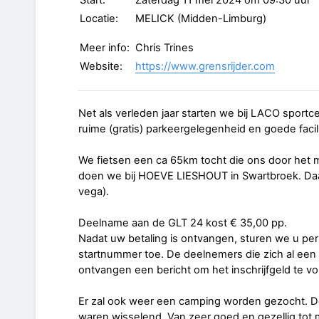
Start:
Zaterdag 11 mei 2024 om 09:30 uur
Locatie:
MELICK (Midden-Limburg)
Meer info:
Chris Trines
Website:
https://www.grensrijder.com
Net als verleden jaar starten we bij LACO sportc
ruime (gratis) parkeergelegenheid en goede facili
We fietsen een ca 65km tocht die ons door he
doen we bij HOEVE LIESHOUT in Swartbroek. Da
vega).
Deelname aan de GLT 24 kost € 35,00 pp.
Nadat uw betaling is ontvangen, sturen we u pe
startnummer toe. De deelnemers die zich al een
ontvangen een bericht om het inschrijfgeld te vo
Er zal ook weer een camping worden gezocht. D
waren wisselend. Van zeer goed en gezellig tot ma