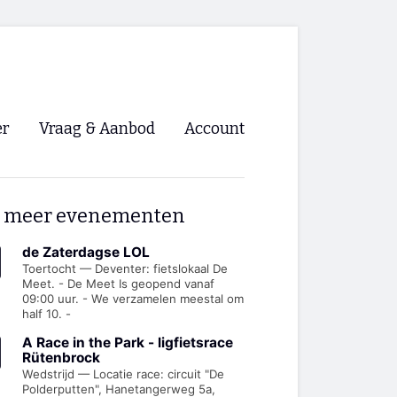
er
Vraag & Aanbod
Account
Inloggen
 meer evenementen
Registreren
ng NVHPV
de Zaterdagse LOL
Toertocht — Deventer: fietslokaal De
Meet. - De Meet Is geopend vanaf
nigingen
09:00 uur. - We verzamelen meestal om
half 10. -
ino 🡺
A Race in the Park - ligfietsrace
Rütenbrock
Wedstrijd — Locatie race: circuit "De
s.nl 🡺
Polderputten", Hanetangerweg 5a,