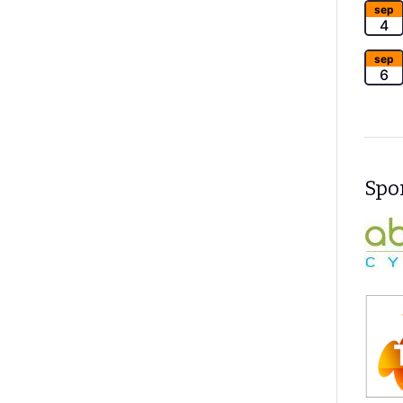
sep
4
sep
6
Spon