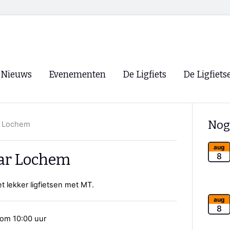
Nieuws
Evenementen
De Ligfiets
De Ligfiets
Voorpagina
Evenementen
Fietsen
Overzicht
Nog
r Lochem
Archief
Winkels
WK Ligfietsen 2026
Ligfietsvereningi
aug
RSS
ar Lochem
8
Lokale Fietsvere
Paastreffen
 lekker ligfietsen met MT.
CycleVision
EHPVA & EuSup
aug
8
om 10:00 uur
Oliebollentocht
Forum ligfietser