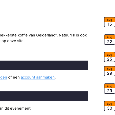
aug
15
ekkerste koffie van Gelderland”. Natuurlijk is ook
aug
t op onze site.
22
aug
25
aug
29
ggen
of een
account aanmaken
.
aug
29
aug
30
van dit evenement.