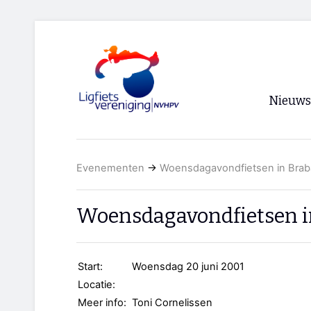
Nieuws
Voorpagi
Evenementen
→
Woensdagavondfietsen in Brab
Archief
RSS
Woensdagavondfietsen i
Start:
Woensdag 20 juni 2001
Locatie:
Meer info:
Toni Cornelissen