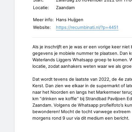
Start:
Zaterdag 26 november 2022 om 11:0
Locatie:
Zaandam
Meer info:
Hans Huijgen
Website:
https://recumbinati.nl/?p=4451
Als je inschrijft en je was er een vorige keer niet bi
gegevens je mobiele nummer te plaatsen. Dan ku
Waterlands Liggers Whatsapp groep te komen. We 
locatie, zodat aanhakers weten waar we als groep
Dat wordt tevens de laatste van 2022, de 4e zat
Kerst. Dan zien we elkaar in de supermarkt of late
naar het Noorden en langs het Markermeer terug
km “drinken we koffie“ bij Strandbad Paviljoen Ed
Zaandam. Volgens de Whatsapp profielfoto’s ku
bewonderen! Mocht de tocht vanwege extreem sl
morgens rond 9 uur via dit medium een bericht.