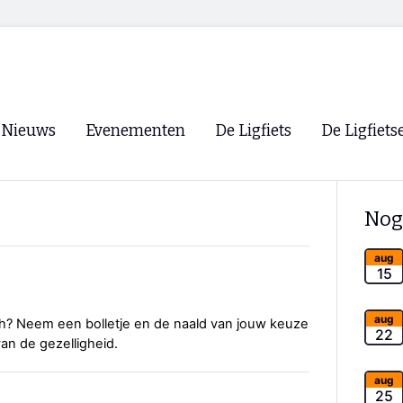
Nieuws
Evenementen
De Ligfiets
De Ligfiets
Voorpagina
Evenementen
Fietsen
Overzicht
Nog
Archief
Winkels
WK Ligfietsen 2026
Ligfietsvereningi
aug
RSS
15
Lokale Fietsvere
Paastreffen
aug
h? Neem een bolletje en de naald van jouw keuze
22
an de gezelligheid.
CycleVision
EHPVA & EuSup
aug
Oliebollentocht
Forum ligfietser
25