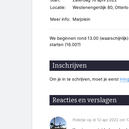
Start:
Zaterdag 16 april 2022
Locatie:
Westenengerdijk 80, Otterlo
Meer info:
Marjolein
We beginnen rond 13.00 (waarschijnlijk
starten (16.00?)
Inschrijven
Om je in te schrijven, moet je eerst
inlo
Reacties en verslagen
Polletje op di 12 apr 2022 om 1