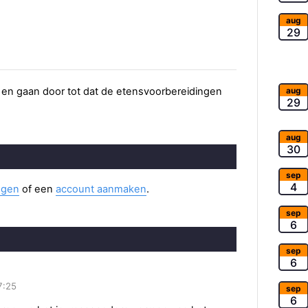
aug
29
aug
) en gaan door tot dat de etensvoorbereidingen
29
aug
30
sep
4
ggen
of een
account aanmaken
.
sep
6
sep
6
7:25
sep
6