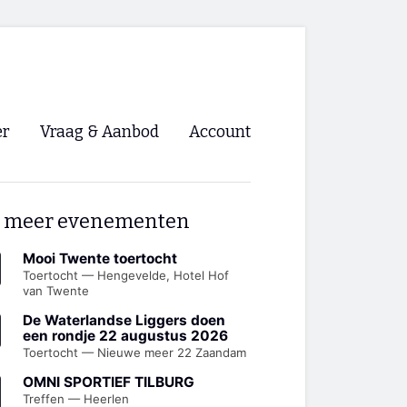
er
Vraag & Aanbod
Account
Inloggen
 meer evenementen
Registreren
ng NVHPV
Mooi Twente toertocht
Toertocht — Hengevelde, Hotel Hof
van Twente
nigingen
De Waterlandse Liggers doen
een rondje 22 augustus 2026
ino 🡺
Toertocht — Nieuwe meer 22 Zaandam
OMNI SPORTIEF TILBURG
s.nl 🡺
Treffen — Heerlen