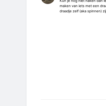
Kun je nog niet haken dan l
maken van iets met een draa
draadje zelf (aka spinnen) 