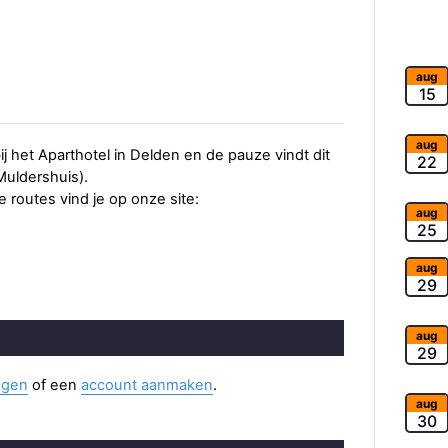
aug
15
aug
j het Aparthotel in Delden en de pauze vindt dit
22
Muldershuis).
 routes vind je op onze site:
aug
25
aug
29
aug
29
ggen
of een
account aanmaken
.
aug
30