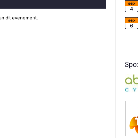
sep
4
van dit evenement.
sep
6
Spon