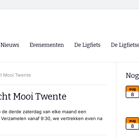
Nieuws
Evenementen
De Ligfiets
De Ligfiets
Voorpagina
Evenementen
Fietsen
Overzicht
Nog
ht Mooi Twente
Archief
Winkels
WK Ligfietsen 2026
Ligfietsvereningi
aug
RSS
cht Mooi Twente
8
Lokale Fietsvere
Paastreffen
op de derde zaterdag van elke maand een
. Verzamelen vanaf 9:30, we vertrekken even na
CycleVision
EHPVA & EuSup
aug
8
Oliebollentocht
Forum ligfietser