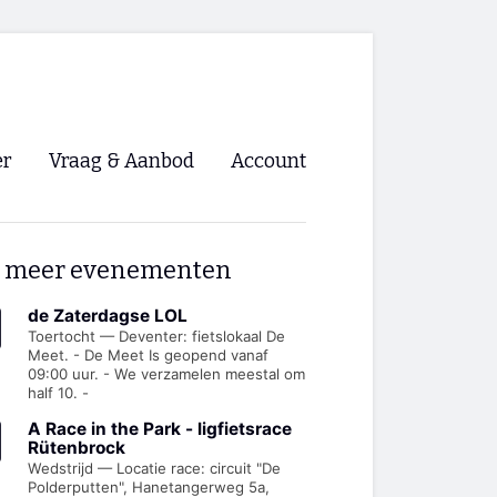
er
Vraag & Aanbod
Account
Inloggen
 meer evenementen
Registreren
ng NVHPV
de Zaterdagse LOL
Toertocht — Deventer: fietslokaal De
Meet. - De Meet Is geopend vanaf
nigingen
09:00 uur. - We verzamelen meestal om
half 10. -
ino 🡺
A Race in the Park - ligfietsrace
Rütenbrock
Wedstrijd — Locatie race: circuit "De
s.nl 🡺
Polderputten", Hanetangerweg 5a,