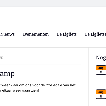
Nieuws
Evenementen
De Ligfiets
De Ligfiets
Voorpagina
Evenementen
Fietsen
Overzicht
Nog
mp
Archief
Winkels
WK Ligfietsen 2026
Ligfietsvereningi
aug
RSS
skamp
8
Lokale Fietsvere
Paastreffen
 weer klaar om ons voor de 22e editie van het
 elkaar weer gaan zien!
CycleVision
EHPVA & EuSup
aug
8
Oliebollentocht
Forum ligfietser