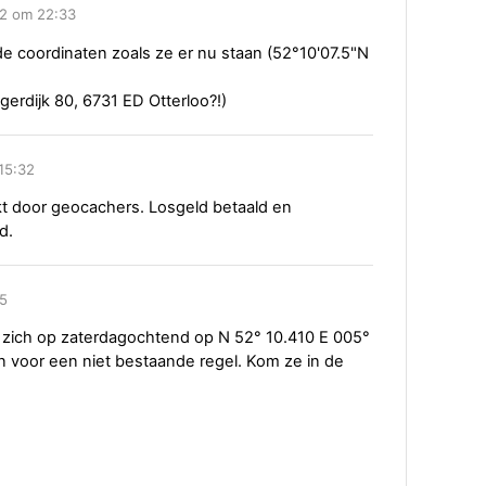
2 om 22:33
 de coordinaten zoals ze er nu staan (52°10'07.5"N
erdijk 80, 6731 ED Otterloo?!)
15:32
ckt door geocachers. Losgeld betaald en
d.
55
zich op zaterdagochtend op N 52° 10.410 E 005°
 voor een niet bestaande regel. Kom ze in de