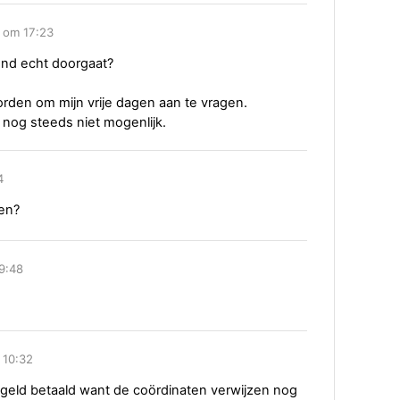
2 om 17:23
kend echt doorgaat?
worden om mijn vrije dagen aan te vragen.
 nog steeds niet mogenlijk.
4
ven?
9:48
 10:32
losgeld betaald want de coördinaten verwijzen nog