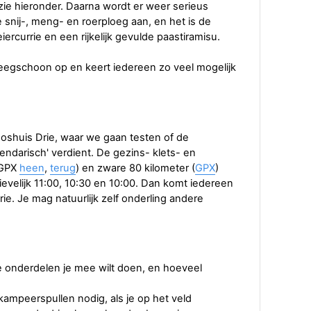
zie hieronder. Daarna wordt er weer serieus
e snij-, meng- en roerploeg aan, en het is de
iercurrie en een rijkelijk gevulde paastiramisu.
egschoon op en keert iedereen zo veel mogelijk
 Boshuis Drie, waar we gaan testen of de
endarisch' verdient. De gezins- klets- en
(GPX
heen
,
terug
) en zware 80 kilometer (
GPX
)
tievelijk 11:00, 10:30 en 10:00. Dan komt iedereen
rie. Je mag natuurlijk zelf onderling andere
lke onderdelen je mee wilt doen, en hoeveel
kampeerspullen nodig, als je op het veld