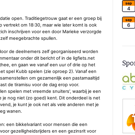
sep
4
atie open. Traditiegetrouw gaat er een groep bij
sep
6
vertrekt om 18:30, maar wie later komt is ook
zich inschrijven voor een door Marieke verzorgde
 zelf meegebrachte spullen.
ie door de deelnemers zelf georganiseerd worden
ommentaar onder dit bericht of in de ligfiets.net
Spon
hee, en gaan we vanaf een uur of drie op het
 het spel Kubb spelen (zie oproep 2). Vanaf een
eg samenstellen om gezamenlijk een pastamaaltijd
vast de tiramisu voor de dag erop voor.
len spelen met vreemde snuiters', waarbij je een
e nog niet (zo goed) kent. Dit onderdeel is net
jvend, je kunt je ook net als vele anderen met je
roeg wanen.
en: een bikkelvariant voor mensen die een
 voor gezelligheidsrijders en een gezinsrit voor