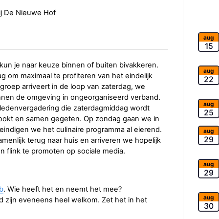
j De Nieuwe Hof
aug
15
 kun je naar keuze binnen of buiten bivakkeren.
aug
ag om maximaal te profiteren van het eindelijk
22
groep arriveert in de loop van zaterdag, we
ennen de omgeving in ongeorganiseerd verband.
aug
edenvergadering die zaterdagmiddag wordt
25
ookt en samen gegeten. Op zondag gaan we in
 eindigen we het culinaire programma al eierend.
aug
29
enlijk terug naar huis en arriveren we hopelijk
 flink te promoten op sociale media.
aug
29
b
. Wie heeft het en neemt het mee?
aug
 zijn eveneens heel welkom. Zet het in het
30