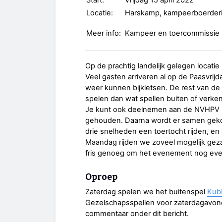
Start:
Vrijdag 15 april 2022
Locatie:
Harskamp, kampeerboerderi
Meer info:
Kampeer en toercommissie
Op de prachtig landelijk gelegen locatie
Veel gasten arriveren al op de Paasvrijd
weer kunnen bijkletsen. De rest van de 
spelen dan wat spellen buiten of verk
Je kunt ook deelnemen aan de NVHPV l
gehouden. Daarna wordt er samen gek
drie snelheden een toertocht rijden, en
Maandag rijden we zoveel mogelijk gezam
fris genoeg om het evenement nog even
Oproep
Zaterdag spelen we het buitenspel
Kub
Gezelschapsspellen voor zaterdagavond
commentaar onder dit bericht.