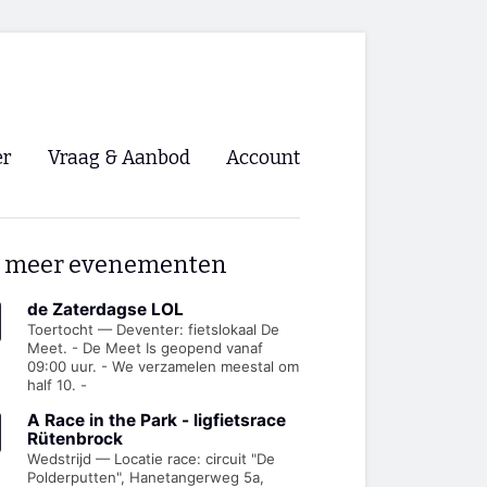
er
Vraag & Aanbod
Account
Inloggen
 meer evenementen
Registreren
ng NVHPV
de Zaterdagse LOL
Toertocht — Deventer: fietslokaal De
Meet. - De Meet Is geopend vanaf
nigingen
09:00 uur. - We verzamelen meestal om
half 10. -
ino 🡺
A Race in the Park - ligfietsrace
Rütenbrock
Wedstrijd — Locatie race: circuit "De
s.nl 🡺
Polderputten", Hanetangerweg 5a,