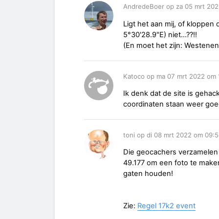
AndredeBoer op za 05 mrt 202
Ligt het aan mij, of kloppen
5°30'28.9"E) niet...??!!
(En moet het zijn: Westeneng
Katoco op ma 07 mrt 2022 om 
Ik denk dat de site is geha
coordinaten staan weer goe
toni op di 08 mrt 2022 om 09:
Die geocachers verzamelen 
49.177 om een foto te maken
gaten houden!
Zie:
Regel 17k2 event