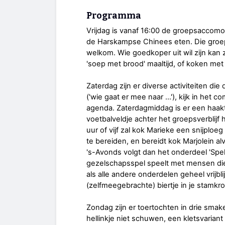
Programma
Vrijdag is vanaf 16:00 de groepsaccomod
de Harskampse Chinees eten. Die groep 
welkom. Wie goedkoper uit wil zijn kan 
'soep met brood' maaltijd, of koken met
Zaterdag zijn er diverse activiteiten d
('wie gaat er mee naar ...'), kijk in het c
agenda. Zaterdagmiddag is er een haakt
voetbalveldje achter het groepsverblijf
uur of vijf zal kok Marieke een snijplo
te bereiden, en bereidt kok Marjolein al
's-Avonds volgt dan het onderdeel 'Spel
gezelschapsspel speelt met mensen die j
als alle andere onderdelen geheel vrijbli
(zelfmeegebrachte) biertje in je stamk
Zondag zijn er toertochten in drie smak
hellinkje niet schuwen, een kletsvariant