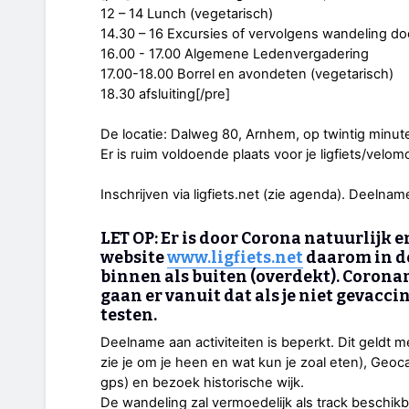
12 – 14 Lunch (vegetarisch)
14.30 – 16 Excursies of vervolgens wandeling do
16.00 - 17.00 Algemene Ledenvergadering
17.00-18.00 Borrel en avondeten (vegetarisch)
18.30 afsluiting[/pre]
De locatie: Dalweg 80, Arnhem, op twintig minute
Er is ruim voldoende plaats voor je ligfiets/velomo
Inschrijven via ligfiets.net (zie agenda). Deelname
LET OP: Er is door Corona natuurlijk
website
www.ligfiets.net
daarom in de
binnen als buiten (overdekt). Coronar
gaan er vanuit dat als je niet gevaccin
testen.
Deelname aan activiteiten is beperkt. Dit geldt
zie je om je heen en wat kun je zoal eten), Geo
gps) en bezoek historische wijk.
De wandeling zal vermoedelijk als track beschik