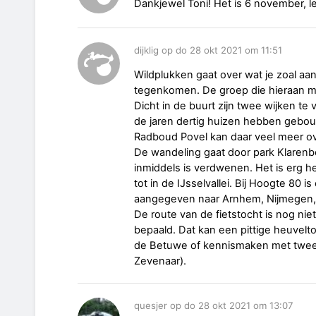
Dankjewel Toni! Het is 6 november, l
dijklig op do 28 okt 2021 om 11:51
Wildplukken gaat over wat je zoal aan
tegenkomen. De groep die hieraan mee
Dicht in de buurt zijn twee wijken t
de jaren dertig huizen hebben gebouwd
Radboud Povel kan daar veel meer ove
De wandeling gaat door park Klaren
inmiddels is verdwenen. Het is erg he
tot in de IJsselvallei. Bij Hoogte 80 
aangegeven naar Arnhem, Nijmegen, 
De route van de fietstocht is nog ni
bepaald. Dat kan een pittige heuvelto
de Betuwe of kennismaken met twee S
Zevenaar).
quesjer op do 28 okt 2021 om 13:07