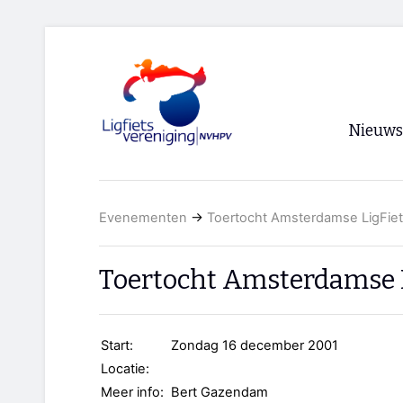
Nieuws
Voorpagi
Evenementen
→
Toertocht Amsterdamse LigFiet
Archief
RSS
Toertocht Amsterdamse L
Start:
Zondag 16 december 2001
Locatie:
Meer info:
Bert Gazendam