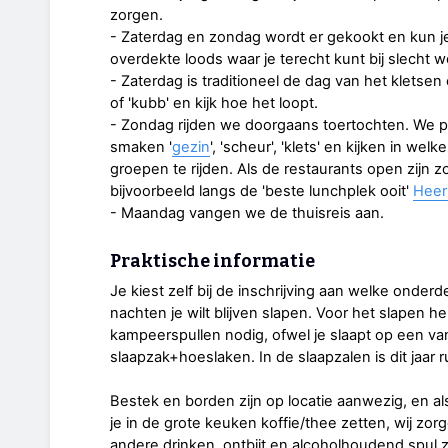
zorgen.
- Zaterdag en zondag wordt er gekookt en kun je 
overdekte loods waar je terecht kunt bij slecht w
- Zaterdag is traditioneel de dag van het kletse
of 'kubb' en kijk hoe het loopt.
- Zondag rijden we doorgaans toertochten. We pu
smaken '
gezin
', 'scheur', 'klets' en kijken in we
groepen te rijden. Als de restaurants open zijn 
bijvoorbeeld langs de 'beste lunchplek ooit'
Heerl
- Maandag vangen we de thuisreis aan.
Praktische informatie
Je kiest zelf bij de inschrijving aan welke onder
nachten je wilt blijven slapen. Voor het slapen he
kampeerspullen nodig, ofwel je slaapt op een van
slaapzak+hoeslaken. In de slaapzalen is dit jaar 
Bestek en borden zijn op locatie aanwezig, en a
je in de grote keuken koffie/thee zetten, wij zorg
andere drinken, ontbijt en alcoholhoudend spul zo