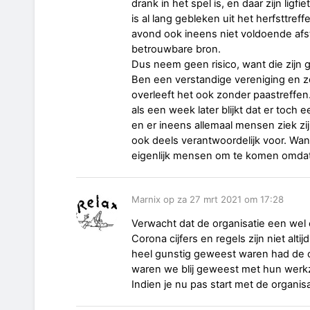
drank in het spel is, en daar zijn lig
is al lang gebleken uit het herfsttref
avond ook ineens niet voldoende afst
betrouwbare bron.
Dus neem geen risico, want die zijn 
Ben een verstandige vereniging en zeg 
overleeft het ook zonder paastreffen.
als een week later blijkt dat er toc
en er ineens allemaal mensen ziek zij
ook deels verantwoordelijk voor. Want
eigenlijk mensen om te komen omdat ji
Marnix op za 27 mrt 2021 om 17:28
Verwacht dat de organisatie een wel
Corona cijfers en regels zijn niet altij
heel gunstig geweest waren had de or
waren we blij geweest met hun wer
Indien je nu pas start met de organisat