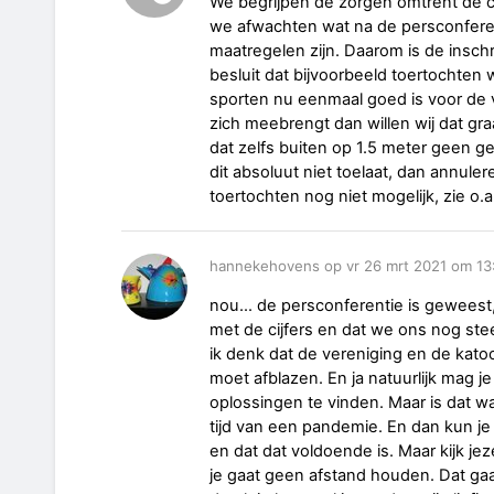
We begrijpen de zorgen omtrent de c
we afwachten wat na de persconfere
maatregelen zijn. Daarom is de inschr
besluit dat bijvoorbeeld toertochten
sporten nu eenmaal goed is voor de 
zich meebrengt dan willen wij dat graa
dat zelfs buiten op 1.5 meter geen ge
dit absoluut niet toelaat, dan annul
toertochten nog niet mogelijk, zie o
hannekehovens op vr 26 mrt 2021 om 13
nou... de persconferentie is geweest,
met de cijfers en dat we ons nog st
ik denk dat de vereniging en de kato
moet afblazen. En ja natuurlijk mag je
oplossingen te vinden. Maar is dat wa
tijd van een pandemie. En dan kun je
en dat dat voldoende is. Maar kijk jez
je gaat geen afstand houden. Dat gaat