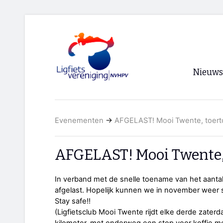
Nieuws
Voorpagi
Evenementen
→
AFGELAST! Mooi Twente, toert
Archief
RSS
AFGELAST! Mooi Twente, 
In verband met de snelle toename van het aanta
afgelast. Hopelijk kunnen we in november weer
Stay safe!!
(Ligfietsclub Mooi Twente rijdt elke derde zate