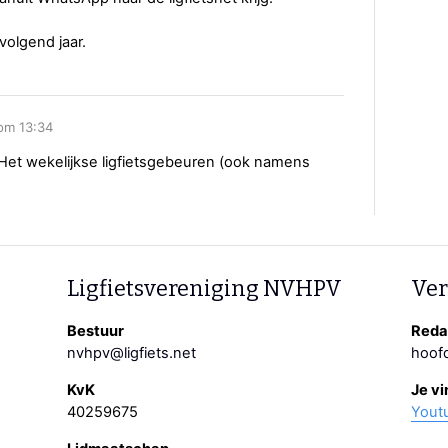
volgend jaar.
 om 13:34
. Het wekelijkse ligfietsgebeuren (ook namens
Ligfietsvereniging NVHPV
Ver
Bestuur
Redac
nvhpv@ligfiets.net
hoofd
KvK
Je vi
40259675
Yout