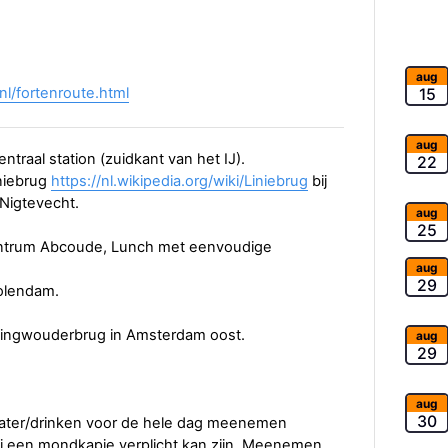
aug
nl/fortenroute.html
15
aug
ntraal station (zuidkant van het IJ).
22
iniebrug
https://nl.wikipedia.org/wiki/Liniebrug
bij
 Nigtevecht.
aug
25
 centrum Abcoude, Lunch met eenvoudige
aug
29
Volendam.
llingwouderbrug in Amsterdam oost.
aug
29
aug
30
ater/drinken voor de hele dag meenemen
rbij een mondkapje verplicht kan zijn. Meenemen