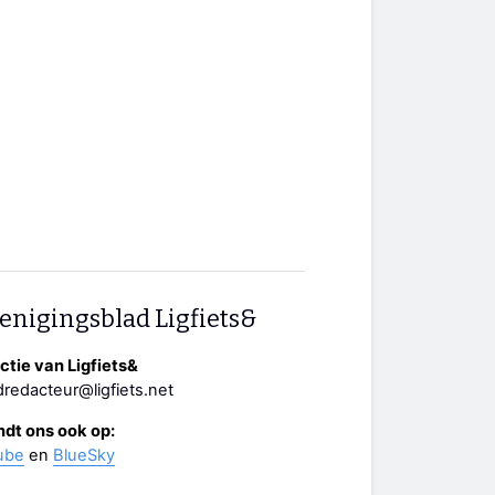
enigingsblad Ligfiets&
tie van Ligfiets&
redacteur@ligfiets.net
ndt ons ook op:
ube
en
BlueSky