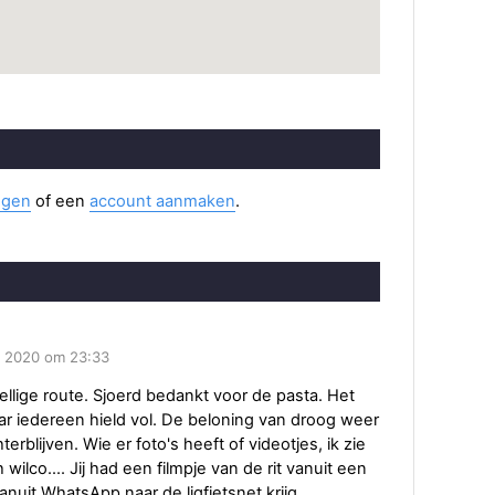
ggen
of een
account aanmaken
.
l 2020 om 23:33
llige route. Sjoerd bedankt voor de pasta. Het
ar iedereen hield vol. De beloning van droog weer
erblijven. Wie er foto's heeft of videotjes, ik zie
wilco.... Jij had een filmpje van de rit vanuit een
anuit WhatsApp naar de ligfietsnet krijg.