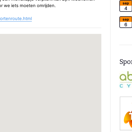
sep
or we iets moeten omrijden.
4
fortenroute.html
sep
6
Spon