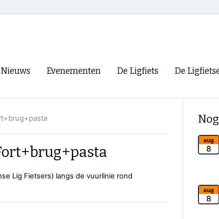
Nieuws
Evenementen
De Ligfiets
De Ligfiets
Voorpagina
Evenementen
Fietsen
Overzicht
Nog
ort+brug+pasta
Archief
Winkels
WK Ligfietsen 2026
Ligfietsvereningi
aug
RSS
 Fort+brug+pasta
8
Lokale Fietsvere
Paastreffen
se Lig Fietsers) langs de vuurlinie rond
CycleVision
EHPVA & EuSup
aug
8
Oliebollentocht
Forum ligfietser