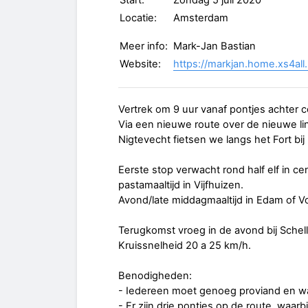
Start:
Zondag 5 juli 2020
Locatie:
Amsterdam
Meer info:
Mark-Jan Bastian
Website:
https://markjan.home.xs4all.
Vertrek om 9 uur vanaf pontjes achter ce
Via een nieuwe route over de nieuwe l
Nigtevecht fietsen we langs het Fort bij
Eerste stop verwacht rond half elf in
pastamaaltijd in Vijfhuizen.
Avond/late middagmaaltijd in Edam of 
Terugkomst vroeg in de avond bij Sche
Kruissnelheid 20 a 25 km/h.
Benodigheden:
- Iedereen moet genoeg proviand en w
- Er zijn drie pontjes op de route, waa