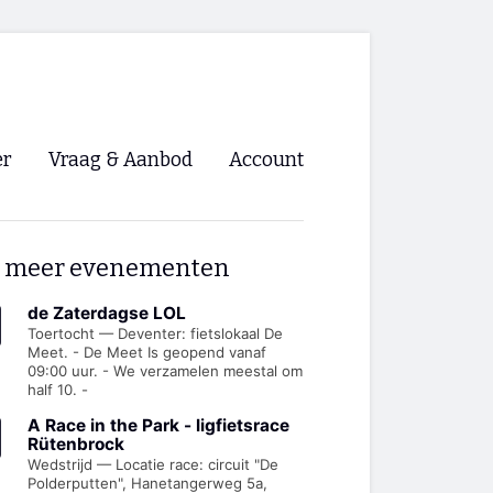
er
Vraag & Aanbod
Account
Inloggen
 meer evenementen
Registreren
ng NVHPV
de Zaterdagse LOL
Toertocht — Deventer: fietslokaal De
Meet. - De Meet Is geopend vanaf
nigingen
09:00 uur. - We verzamelen meestal om
half 10. -
ino 🡺
A Race in the Park - ligfietsrace
Rütenbrock
Wedstrijd — Locatie race: circuit "De
s.nl 🡺
Polderputten", Hanetangerweg 5a,