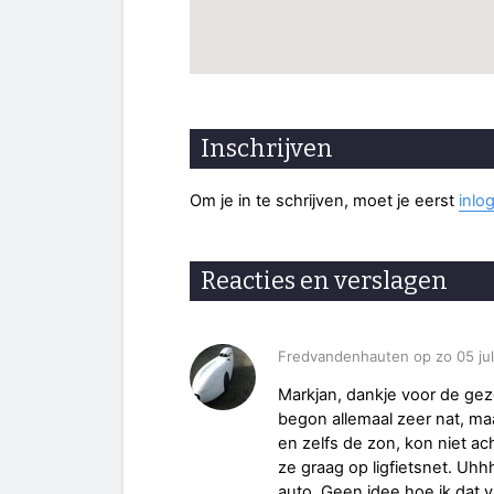
Inschrijven
Om je in te schrijven, moet je eerst
inlo
Reacties en verslagen
Fredvandenhauten op zo 05 ju
Markjan, dankje voor de geze
begon allemaal zeer nat, ma
en zelfs de zon, kon niet acht
ze graag op ligfietsnet. Uhhh 
auto. Geen idee hoe ik dat v