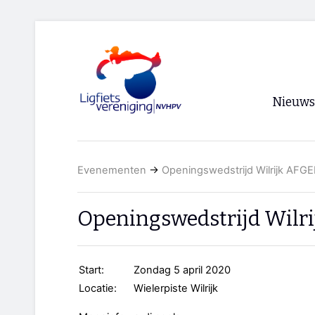
Nieuws
Voorpagi
Evenementen
→
Openingswedstrijd Wilrijk AFG
Archief
RSS
Openingswedstrijd Wilr
Start:
Zondag 5 april 2020
Locatie:
Wielerpiste Wilrijk