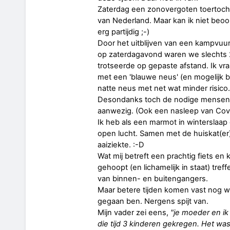
Zaterdag een zonovergoten toertocht
van Nederland. Maar kan ik niet beo
erg partijdig ;-)
Door het uitblijven van een kampvuu
op zaterdagavond waren we slechts 2 
trotseerde op gepaste afstand. Ik vra
met een 'blauwe neus' (en mogelijk b
natte neus met net wat minder risico.
Desondanks toch de nodige mensen g
aanwezig. (Ook een nasleep van Cov
Ik heb als een marmot in winterslaap
open lucht. Samen met de huiskat(er) 
aaiziekte. :-D
Wat mij betreft een prachtig fiets e
gehoopt (en lichamelijk in staat) tref
van binnen- en buitengangers.
Maar betere tijden komen vast nog wel
gegaan ben. Nergens spijt van.
Mijn vader zei eens,
"je moeder en ik
die tijd 3 kinderen gekregen. Het w