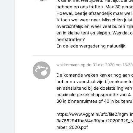
Ik denk het wel Sjoerd. Het lijkt dat
hebben op ons treffen. Max 30 pers
Hoewel..beetje afstandelijk maar wel 
ik toch wel weer naar. Misschien jui
overzichtelijk en weer veel buiten zi
en in kleine tentjes slapen. Was dat 
herfsttreffen?
En de ledenvergadering natuurlijk.
wakkermans op do 01 okt 2020 om 13:20
De komende weken kan er nog aan d
het er nu voorstaat zijn bijeenkomst
en aansluitend bij de doelstelling va
maximale gezelschapsgrootte van 4.
30 in binnenruimtes of 40 in buitenru
https://www.vggm.nl/ufc/file2/hgm_
3a7662941ba5f4d99/pu/20200929_No
mber_2020.pdf