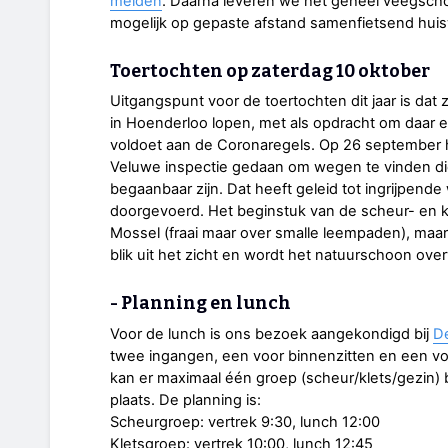
melden
. Daarna leveren we het geheel veegscho
mogelijk op gepaste afstand samenfietsend huis
Toertochten op zaterdag 10 oktober
Uitgangspunt voor de toertochten dit jaar is dat z
in Hoenderloo lopen, met als opdracht om daar 
voldoet aan de Coronaregels. Op 26 september 
Veluwe inspectie gedaan om wegen te vinden di
begaanbaar zijn. Dat heeft geleid tot ingrijpende 
doorgevoerd. Het beginstuk van de scheur- en kl
Mossel (fraai maar over smalle leempaden), maar
blik uit het zicht en wordt het natuurschoon ove
- Planning en lunch
Voor de lunch is ons bezoek aangekondigd bij
D
twee ingangen, een voor binnenzitten en een vo
kan er maximaal één groep (scheur/klets/gezin) b
plaats. De planning is:
Scheurgroep: vertrek 9:30, lunch 12:00
Kletsgroep: vertrek 10:00, lunch 12:45