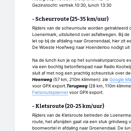
Gezinstocht: vertrek 10:30, lunch 13:30
- Scheurroute (25-35 km/uur)
Rijders van de scheurroute worden getrakteerd 
Loenermark, uitsluitend over asfaltwegen. Bij de
let op bij de afdaling naar Groenendaal, hier zit
De Woeste Hoefweg naar Hoenderloo nodigt uit 
Na de lunch kun je op het survivalrunparcours e
via een bochtig betonfietspad naar Radio Kootwij
sluit af met nog een prachtig scheurstuk over d
Heenweg
(57 km, 210m klimmen): zie
Google M
voor GPX export.
Terugweg
(28 km, 110m klimme
Fietsrouteplanner
voor GPX export.
- Kletsroute (20-25 km/uur)
Rijders van de Kletsroute betreden de Loenermar
route, het afsnijden gaat via een stuk grindweg va
boomwortel in afdaling naar Groenendaal. De lun