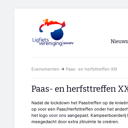
Nieuws
Voorpagi
Evenementen
→
Paas- en herfsttreffen XXI
Archief
RSS
Paas- en herfsttreffen X
Nadat de lockdown het Paastreffen op de knie
op voor een Paas/Herfsttreffen onder het anderh
het
logo voor ons aangepast
. Kampeerboerderij
meegedacht door extra zitruimte te creëren.