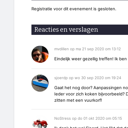
Registratie voor dit evenement is gesloten.
Reacties en verslagen
mvdillen op ma 21 sep 2020 om 13:12
Eindelijk weer gezellig treffen! Ik ben
sjoerdp op wo 30 sep 2020 om 19:24
Gaat het nog door? Aanpassingen no
Ieder voor zich koken bijvoorbeeld?
zitten met een vuurkorf!
NoStress op do 01 okt 2020 om 05:15