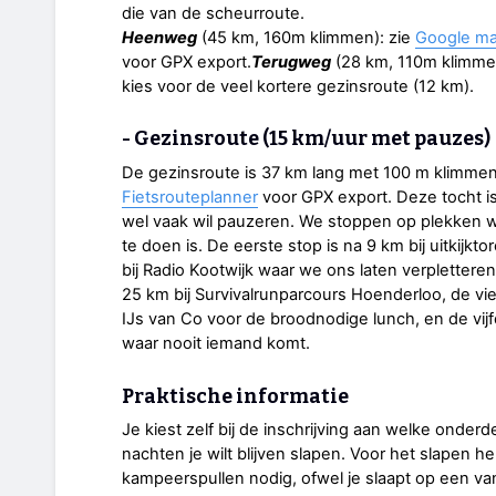
die van de scheurroute.
Heenweg
(45 km, 160m klimmen): zie
Google m
voor GPX export.
Terugweg
(28 km, 110m klimmen
kies voor de veel kortere gezinsroute (12 km).
- Gezinsroute (15 km/uur met pauzes)
De gezinsroute is 37 km lang met 100 m klimmen
Fietsrouteplanner
voor GPX export. Deze tocht is 
wel vaak wil pauzeren. We stoppen op plekken wa
te doen is. De eerste stop is na 9 km bij uitkijk
bij Radio Kootwijk waar we ons laten verplettere
25 km bij Survivalrunparcours Hoenderloo, de vi
IJs van Co voor de broodnodige lunch, en de vi
waar nooit iemand komt.
Praktische informatie
Je kiest zelf bij de inschrijving aan welke onder
nachten je wilt blijven slapen. Voor het slapen he
kampeerspullen nodig, ofwel je slaapt op een van