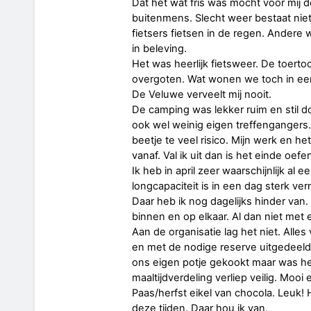
Dat het wat fris was mocht voor mij d
buitenmens. Slecht weer bestaat niet
fietsers fietsen in de regen. Andere
in beleving.
Het was heerlijk fietsweer. De toert
overgoten. Wat wonen we toch in een 
De Veluwe verveelt mij nooit.
De camping was lekker ruim en stil 
ook wel weinig eigen treffengangers.
beetje te veel risico. Mijn werk en he
vanaf. Val ik uit dan is het einde oefe
Ik heb in april zeer waarschijnlijk al
longcapaciteit is in een dag sterk ve
Daar heb ik nog dagelijks hinder van
binnen en op elkaar. Al dan niet met
Aan de organisatie lag het niet. Alles
en met de nodige reserve uitgedeel
ons eigen potje gekookt maar was he
maaltijdverdeling verliep veilig. Moo
Paas/herfst eikel van chocola. Leuk! 
deze tijden. Daar hou ik van.