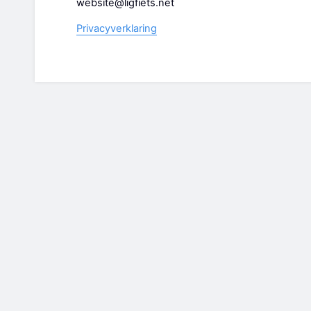
website@ligfiets.net
Privacyverklaring