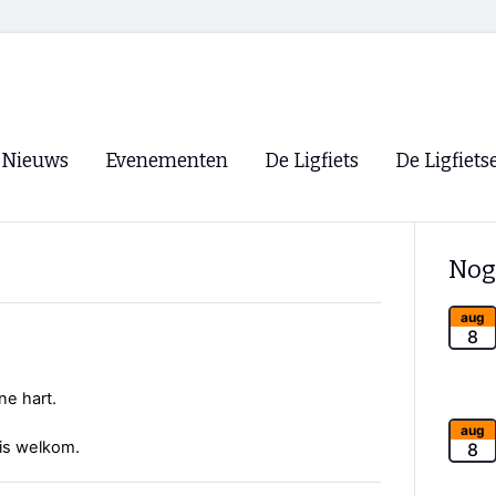
Nieuws
Evenementen
De Ligfiets
De Ligfiets
Voorpagina
Evenementen
Fietsen
Overzicht
Nog
Archief
Winkels
WK Ligfietsen 2026
Ligfietsvereningi
aug
RSS
8
Lokale Fietsvere
Paastreffen
ne hart.
CycleVision
EHPVA & EuSup
aug
 is welkom.
8
Oliebollentocht
Forum ligfietser