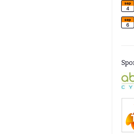
sep
4
sep
6
Spon