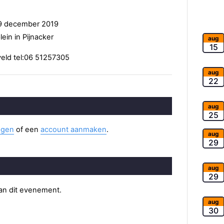
9 december 2019
ein in Pijnacker
aug
15
veld tel:06 51257305
aug
22
aug
25
ggen
of een
account aanmaken
.
aug
29
aug
29
van dit evenement.
aug
30