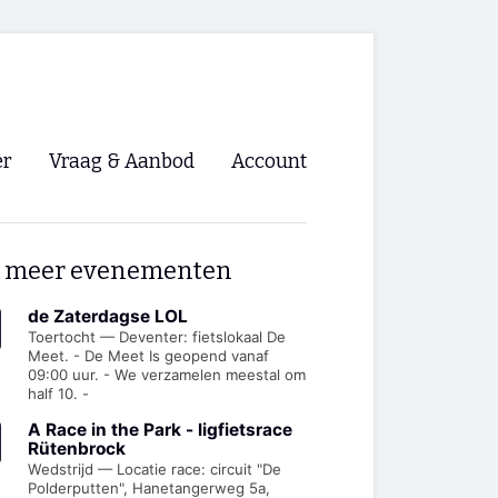
er
Vraag & Aanbod
Account
Inloggen
 meer evenementen
Registreren
ng NVHPV
de Zaterdagse LOL
Toertocht — Deventer: fietslokaal De
Meet. - De Meet Is geopend vanaf
nigingen
09:00 uur. - We verzamelen meestal om
half 10. -
ino 🡺
A Race in the Park - ligfietsrace
Rütenbrock
Wedstrijd — Locatie race: circuit "De
s.nl 🡺
Polderputten", Hanetangerweg 5a,