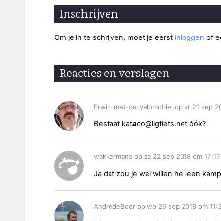
Inschrijven
Om je in te schrijven, moet je eerst
inloggen
of 
Reacties en verslagen
Erwin-met-de-Velomobiel op vr 21 sep 2
Bestaat kat
a
co@ligfiets.net óók?
wakkermans op za 22 sep 2018 om 17:17
Ja dat zou je wel willen he, een kam
AndredeBoer op wo 26 sep 2018 om 11: