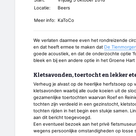
Start:
Vrijdag 5 oktober 2018
Locatie:
Beers
Meer info:
KaToCo
We verlaten daarmee even het rondreizende circus 
en dat heeft ermee te maken dat
De Tienmorge
goede acoustiek, en dat de onderzochte optie 'for
bleek en bij een andere optie in het Groene Hart
Kletsavonden, toertocht en lekker et
Verheug je alvast op de heerlijke herfstsoep op
kletsavonden waarbij alle oude koeien uit de sl
gezamenlijke toertochten waarvan Roef en Rein
tochten zijn verdeeld in een gezinstocht, kletsto
tochten rijden in het begin een stukje samen. L
aan dit bericht toegevoegd.
Een eventueel bezoek aan het privë fietsmuseu
wegens persoonlijke omstandigheden op losse 