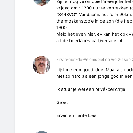
Zijn er nog velomobiel 'meerijdliefhe
vrijdag om ~1200 uur te vertrekken (op
"3443VG". Vandaar is het ruim 90km
thermoskanstopje in de zon (die heb i
1600.
Meld het even hier, ev kan het ook vi
a.t.de.boer(apestaart)versatel.nl .
Erwin-met-de-Velomobiel op wo 26 sep 
Lijkt me een goed idee! Maar als oude
niet zo hard als een jonge god in een
Ik stuur je wel een privé-berichtje.
Groet
Erwin en Tante Lies