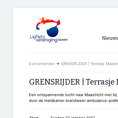
Nieuws
Voorpagi
Evenementen
→
GRENSRIJDER | Terrasje Maastr
Archief
RSS
GRENSRIJDER | Terrasje 
Een ontspannende tocht naar Maastricht met bij
door de meldkamer brandweer-ambulance-politi