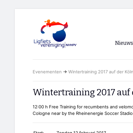
Nieuws
Voorpagi
Evenementen
→
Wintertraining 2017 auf der Köl
Archief
RSS
Wintertraining 2017 auf
12:00 h Free Training for recumbents and velom
Cologne near by the Rheinenergie Soccer Stadi